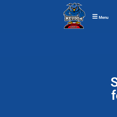
Menu
S
f