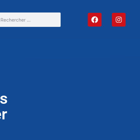
os
er