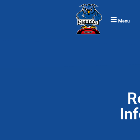
Menu
R
In