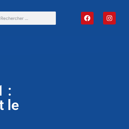
 :
 le