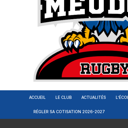
ACCUEIL
LE CLUB
ACTUALITÉS
L’ÉCO
Baby
RÉGLER SA COTISATION 2026-2027
Mini-