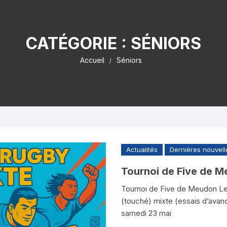
ins – U10
Juniors – U19
Rugby à 5
CATÉGORIE :
SÉNIORS
mins – U12
Rugby Santé
Accueil
Séniors
mes – U14
Actualités
Dernières nouvell
Tournoi de Five de 
Tournoi de Five de Meudon Le 
(touché) mixte (essais d’avance
samedi 23 mai