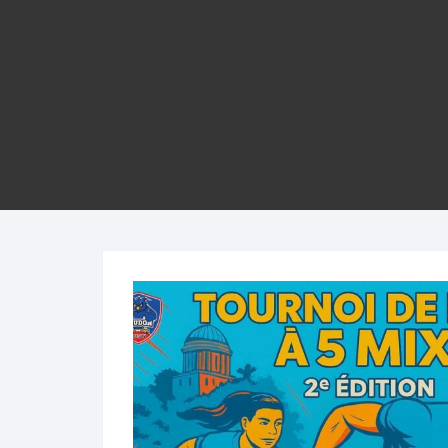
Pouss
Benja
Mini