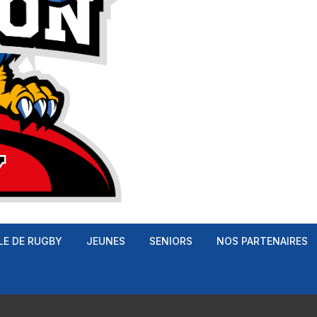
LE DE RUGBY
JEUNES
SENIORS
NOS PARTENAIRES
 Rugby
Cadets – U16
Seniors Masculin
Poussins – U8
Cadettes – U18
Seniors Féminines