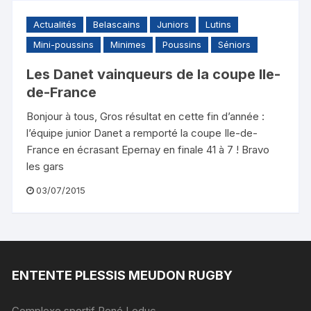
Actualités
Belascains
Juniors
Lutins
Mini-poussins
Minimes
Poussins
Séniors
Les Danet vainqueurs de la coupe Ile-
de-France
Bonjour à tous, Gros résultat en cette fin d’année :
l’équipe junior Danet a remporté la coupe Ile-de-
France en écrasant Epernay en finale 41 à 7 ! Bravo
les gars
03/07/2015
ENTENTE PLESSIS MEUDON RUGBY
Complexe sportif René Leduc